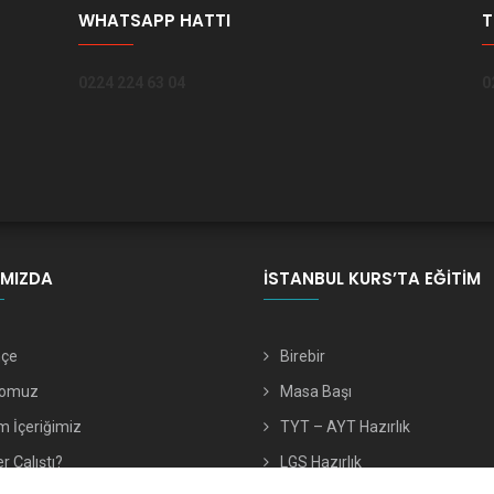
WHATSAPP HATTI
T
0224 224 63 04
0
IMIZDA
İSTANBUL KURS’TA EĞITIM
hçe
Birebir
romuz
Masa Başı
m İçeriğimiz
TYT – AYT Hazırlık
r Çalıştı?
LGS Hazırlık