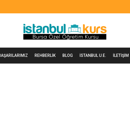
BAŞARILARIMIZ
REHBERLIK
BLOG
İSTANBUL U.E.
İLETIŞIM