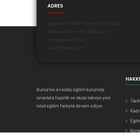
ADRES
Şehreküstü Mah. Cemal Nadir Cad.
Sarıtaş İş Merk. No:30 Kat:1-2
Osmangazi/Bursa
Zafer Plaza Yanı
HAKK
Bursa'nın en köklü eğitim kurumda
sınavlara hazırlık ve okula takviye yeni
Tari
nesil eğitim farkıyla devam ediyor.
Kad
Eğiti
Kimle