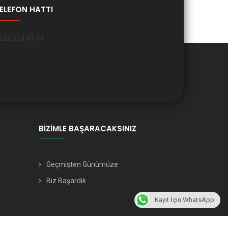
ELEFON HATTI
224 224 63 04
BIZIMLE BAŞARACAKSINIZ
Geçmişten Günümüze
Biz Başardık
Kayıt İçin WhatsApp