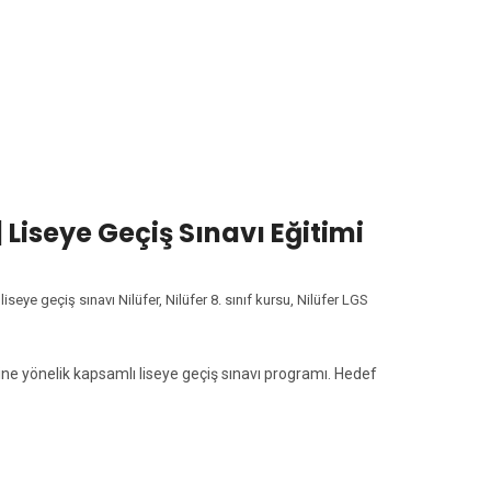
TIKET:
NILÜFER LGS KUR
| Liseye Geçiş Sınavı Eğitimi
,
liseye geçiş sınavı Nilüfer
,
Nilüfer 8. sınıf kursu
,
Nilüfer LGS
erine yönelik kapsamlı liseye geçiş sınavı programı. Hedef