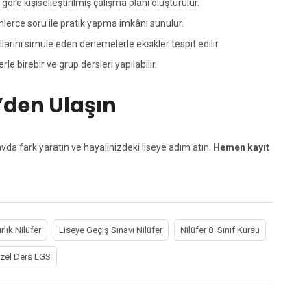
öre kişiselleştirilmiş çalışma planı oluşturulur.
lerce soru ile pratik yapma imkânı sunulur.
arını simüle eden denemelerle eksikler tespit edilir.
 birebir ve grup dersleri yapılabilir.
r’den Ulaşın
avda fark yaratın ve hayalinizdeki liseye adım atın.
Hemen kayıt
lık Nilüfer
Liseye Geçiş Sınavı Nilüfer
Nilüfer 8. Sınıf Kursu
Özel Ders LGS