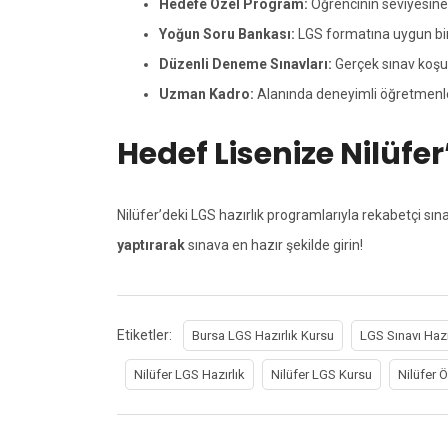
Hedefe Özel Program:
Öğrencinin seviyesine g
Yoğun Soru Bankası:
LGS formatına uygun bin
Düzenli Deneme Sınavları:
Gerçek sınav koşull
Uzman Kadro:
Alanında deneyimli öğretmenlerle
Hedef Lisenize Nilüfe
Nilüfer’deki LGS hazırlık programlarıyla rekabetçi sın
yaptırarak
sınava en hazır şekilde girin!
Etiketler:
Bursa LGS Hazırlık Kursu
LGS Sınavı Hazır
Nilüfer LGS Hazırlık
Nilüfer LGS Kursu
Nilüfer 