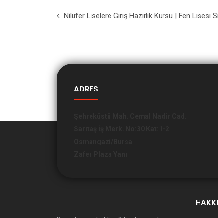
Nilüfer Liselere Giriş Hazırlık Kursu | Fen Lisesi S
ADRES
Şehreküstü Mah. Cemal Nadir Cad.
Sarıtaş İş Merk. No:30 Kat:1-2
Osmangazi/Bursa
Zafer Plaza Yanı
HAKK