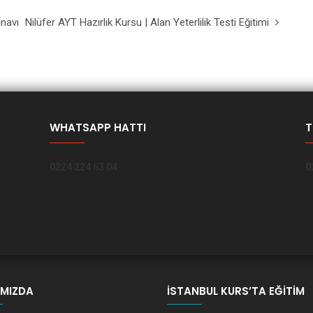
ınavı
Nilüfer AYT Hazırlık Kursu | Alan Yeterlilik Testi Eğitimi
WHATSAPP HATTI
T
0224 224 63 04
0
IMIZDA
İSTANBUL KURS’TA EĞITIM