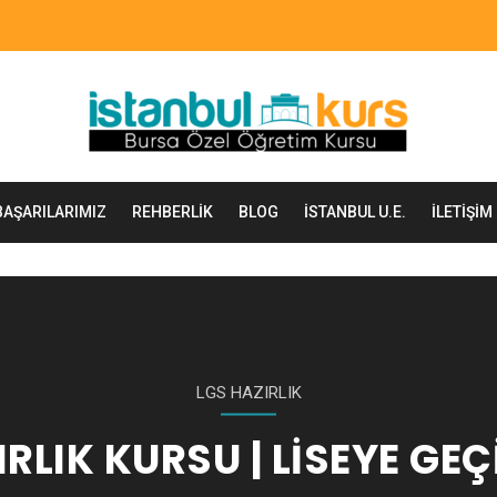
BAŞARILARIMIZ
REHBERLIK
BLOG
İSTANBUL U.E.
İLETIŞIM
LGS HAZIRLIK
RLIK KURSU | LISEYE GEÇ