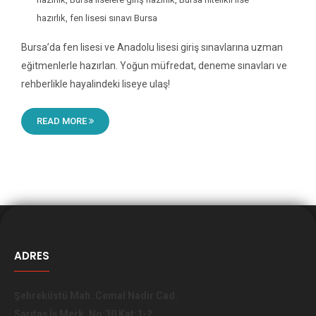
hazırlık
,
fen lisesi sınavı Bursa
Bursa’da fen lisesi ve Anadolu lisesi giriş sınavlarına uzman
eğitmenlerle hazırlan. Yoğun müfredat, deneme sınavları ve
rehberlikle hayalindeki liseye ulaş!
READ MORE
ADRES
Şehreküstü Mah. Cemal Nadir Cad.
Sarıtaş İş Merk. No:30 Kat:1-2