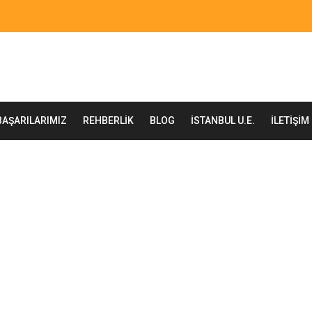
BAŞARILARIMIZ
REHBERLIK
BLOG
İSTANBUL U.E.
İLETIŞIM