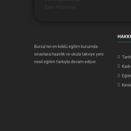
Zafer Plaza Yanı
HAKK
Bursa'nın en köklü eğitim kurumda
sınavlara hazırlık ve okula takviye yeni
Tari
nesil eğitim farkıyla devam ediyor.
Kad
Eğiti
Kimle