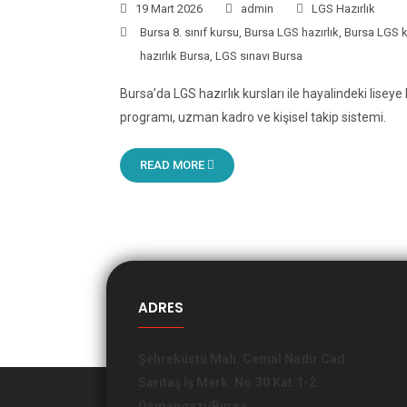
19 Mart 2026
admin
LGS Hazırlık
Bursa 8. sınıf kursu
,
Bursa LGS hazırlık
,
Bursa LGS 
hazırlık Bursa
,
LGS sınavı Bursa
Bursa’da LGS hazırlık kursları ile hayalindeki lisey
programı, uzman kadro ve kişisel takip sistemi.
READ MORE
ADRES
Şehreküstü Mah. Cemal Nadir Cad.
Sarıtaş İş Merk. No:30 Kat:1-2
Osmangazi/Bursa