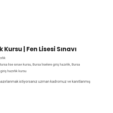
:
BURSA NITELIKLI LISE H
k Kursu | Fen Lisesi Sınavı
ırlık
Bursa lise sınavı kursu
,
Bursa liselere giriş hazırlık
,
Bursa
 giriş hazırlık kursu
na hazırlanmak istiyorsanız uzman kadromuz ve kanıtlanmış