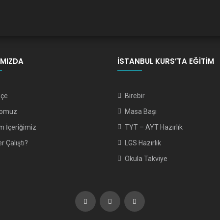
IMIZDA
İSTANBUL KURS’TA EĞITIM
hçe
Birebir
romuz
Masa Başı
m İçeriğimiz
TYT – AYT Hazırlık
r Çalıştı?
LGS Hazırlık
Okula Takviye