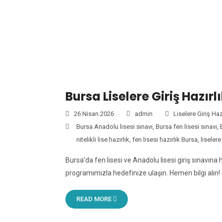
ETIKET
Bursa Liselere Giriş Hazırlı
26 Nisan 2026
admin
Liselere Giriş Haz
Bursa Anadolu lisesi sınavı
,
Bursa fen lisesi sınavı
,
nitelikli lise hazırlık
,
fen lisesi hazırlık Bursa
,
liselere
Bursa’da fen lisesi ve Anadolu lisesi giriş sınavı
programımızla hedefinize ulaşın. Hemen bilgi alın!
READ MORE