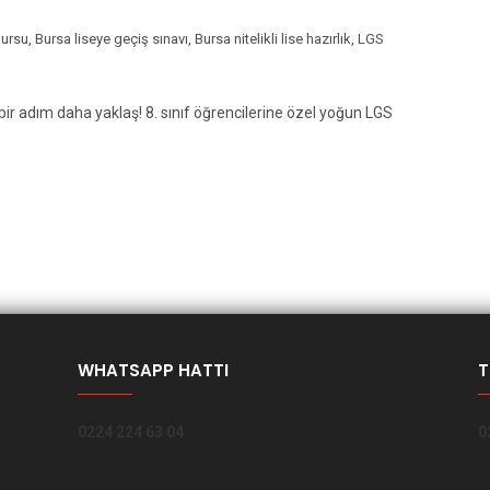
kursu
,
Bursa liseye geçiş sınavı
,
Bursa nitelikli lise hazırlık
,
LGS
e bir adım daha yaklaş! 8. sınıf öğrencilerine özel yoğun LGS
WHATSAPP HATTI
T
0224 224 63 04
0