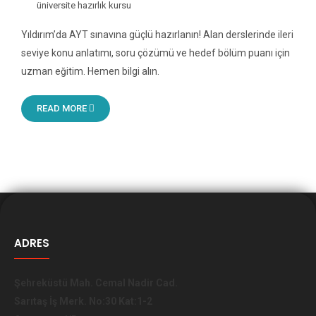
üniversite hazırlık kursu
Yıldırım’da AYT sınavına güçlü hazırlanın! Alan derslerinde ileri
seviye konu anlatımı, soru çözümü ve hedef bölüm puanı için
uzman eğitim. Hemen bilgi alın.
READ MORE
ADRES
Şehreküstü Mah. Cemal Nadir Cad.
Sarıtaş İş Merk. No:30 Kat:1-2