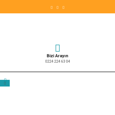
Bizi Arayın
0224 224 63 04
ETIKET:
YILDIRIM AYT KURSU