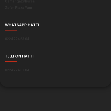
Osmangazi/Bursa
Zafer Plaza Yanı
WHATSAPP HATTI
0224 224 63 04
TELEFON HATTI
0224 224 63 04