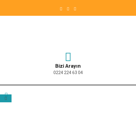
Bizi Arayın
0224 224 63 04
ETIKET:
ALAN YETERLILIK TESTI KURSU