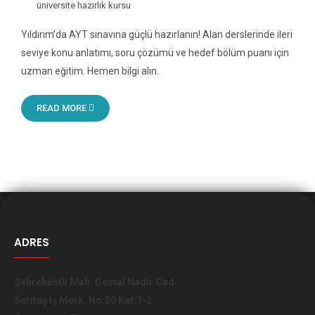
üniversite hazırlık kursu
Yıldırım’da AYT sınavına güçlü hazırlanın! Alan derslerinde ileri
seviye konu anlatımı, soru çözümü ve hedef bölüm puanı için
uzman eğitim. Hemen bilgi alın.
READ MORE
ADRES
Şehreküstü Mah. Cemal Nadir Cad.
Sarıtaş İş Merk. No:30 Kat:1-2