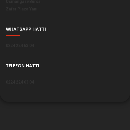
Osmangazi/Bursa
Zafer Plaza Yanı
WHATSAPP HATTI
0224 224 63 04
TELEFON HATTI
0224 224 63 04