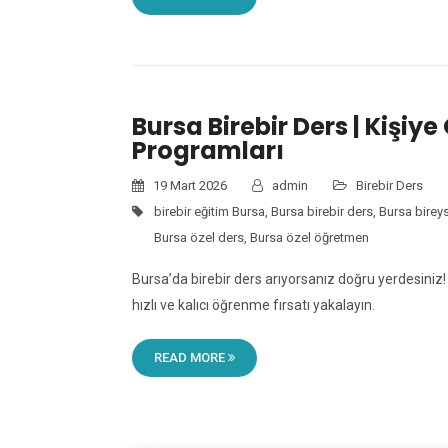
Bursa Birebir Ders | Kişiye
Programları
19 Mart 2026
admin
Birebir Ders
birebir eğitim Bursa
,
Bursa birebir ders
,
Bursa birey
Bursa özel ders
,
Bursa özel öğretmen
Bursa’da birebir ders arıyorsanız doğru yerdesiniz
hızlı ve kalıcı öğrenme fırsatı yakalayın.
READ MORE