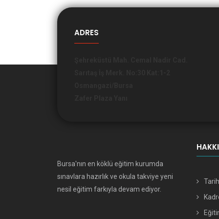
ADRES
Şehreküstü Mah. Cemal Nadir Cad.
Sarıtaş İş Merk. No:30 Kat:1-2
Osmangazi/Bursa
Zafer Plaza Yanı
HAKK
Bursa'nın en köklü eğitim kurumda
sınavlara hazırlık ve okula takviye yeni
Tari
nesil eğitim farkıyla devam ediyor.
Kad
Eğiti