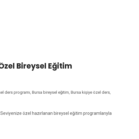
KET:
BURSA KIŞIYE ÖZEL 
 Özel Bireysel Eğitim
sel ders programı
,
Bursa bireysel eğitim
,
Bursa kişiye özel ders
,
! Seviyenize özel hazırlanan bireysel eğitim programlarıyla