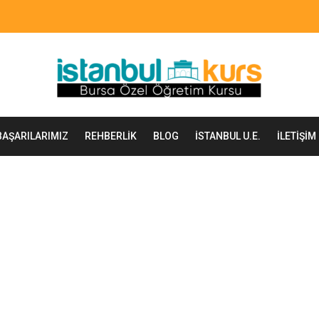
BAŞARILARIMIZ
REHBERLIK
BLOG
İSTANBUL U.E.
İLETIŞIM