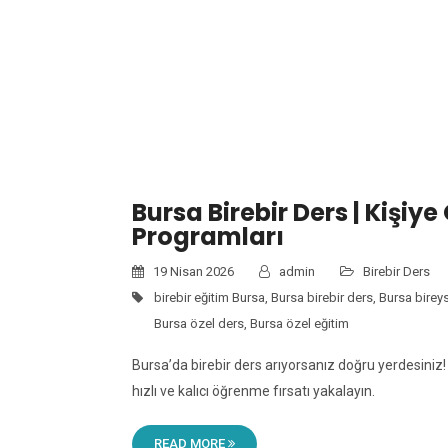
ETI
Bursa Birebir Ders | Kişiye
Programları
19 Nisan 2026
admin
Birebir Ders
birebir eğitim Bursa
,
Bursa birebir ders
,
Bursa birey
Bursa özel ders
,
Bursa özel eğitim
Bursa’da birebir ders arıyorsanız doğru yerdesiniz
hızlı ve kalıcı öğrenme fırsatı yakalayın.
READ MORE