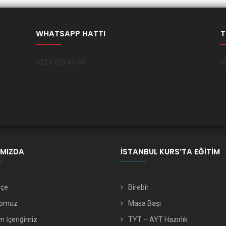
WHATSAPP HATTI
T
0224 224 63 04
0
IMIZDA
İSTANBUL KURS’TA EĞITIM
hçe
Birebir
romuz
Masa Başı
m İçeriğimiz
TYT – AYT Hazırlık