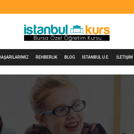
BAŞARILARIMIZ
REHBERLIK
BLOG
İSTANBUL U.E.
İLETIŞIM