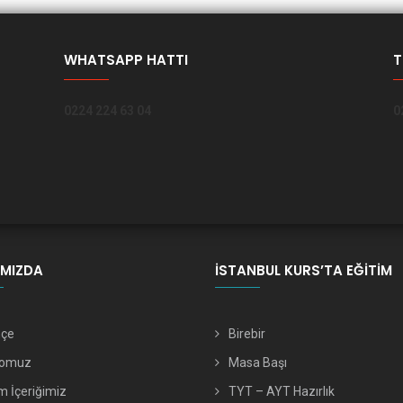
WHATSAPP HATTI
T
0224 224 63 04
0
IMIZDA
İSTANBUL KURS’TA EĞITIM
hçe
Birebir
romuz
Masa Başı
m İçeriğimiz
TYT – AYT Hazırlık