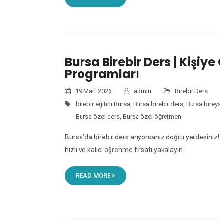
Bursa Birebir Ders | Kişiye
Programları
19 Mart 2026
admin
Birebir Ders
birebir eğitim Bursa
,
Bursa birebir ders
,
Bursa birey
Bursa özel ders
,
Bursa özel öğretmen
Bursa’da birebir ders arıyorsanız doğru yerdesiniz
hızlı ve kalıcı öğrenme fırsatı yakalayın.
READ MORE