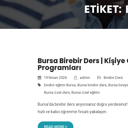
ETIKET:
Bursa Birebir Ders | Kişiye
Programları
19 Nisan 2026
admin
Birebir Ders
birebir eğitim Bursa
,
Bursa birebir ders
,
Bursa birey
Bursa özel ders
,
Bursa özel eğitim
Bursa’da birebir ders arıyorsanız doğru yerdesiniz
hızlı ve kalıcı öğrenme fırsatı yakalayın.
READ MORE