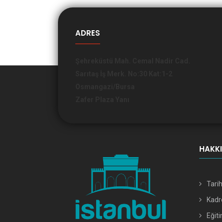
ADRES
Şehreküstü Mah. Cemal Nadir Cad.
Sarıtaş İş Merk. No:30 Kat:1-2
Osmangazi/Bursa
Zafer Plaza Yanı
HAKK
Tari
Kad
Eğiti