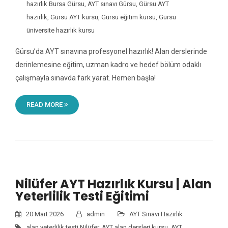
hazırlık Bursa Gürsu
,
AYT sınavı Gürsu
,
Gürsu AYT
hazırlık
,
Gürsu AYT kursu
,
Gürsu eğitim kursu
,
Gürsu
üniversite hazırlık kursu
Gürsu’da AYT sınavına profesyonel hazırlık! Alan derslerinde
derinlemesine eğitim, uzman kadro ve hedef bölüm odaklı
çalışmayla sınavda fark yarat. Hemen başla!
READ MORE
Nilüfer AYT Hazırlık Kursu | Alan
Yeterlilik Testi Eğitimi
20 Mart 2026
admin
AYT Sınavı Hazırlık
alan yeterlilik testi Nilüfer
,
AYT alan dersleri kursu
,
AYT