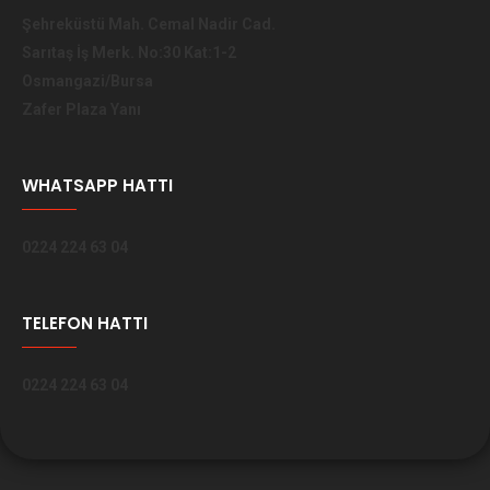
Şehreküstü Mah. Cemal Nadir Cad.
Sarıtaş İş Merk. No:30 Kat:1-2
Osmangazi/Bursa
Zafer Plaza Yanı
WHATSAPP HATTI
0224 224 63 04
TELEFON HATTI
0224 224 63 04