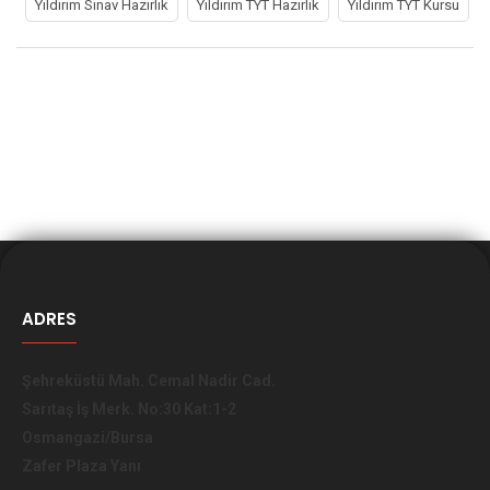
Yıldırım Sınav Hazırlık
Yıldırım TYT Hazırlık
Yıldırım TYT Kursu
ADRES
Şehreküstü Mah. Cemal Nadir Cad.
Sarıtaş İş Merk. No:30 Kat:1-2
Osmangazi/Bursa
Zafer Plaza Yanı