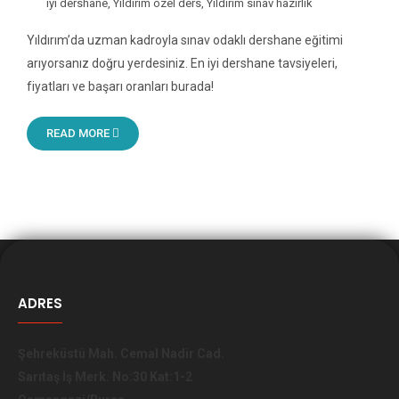
iyi dershane
,
Yıldırım özel ders
,
Yıldırım sınav hazırlık
Yıldırım’da uzman kadroyla sınav odaklı dershane eğitimi
arıyorsanız doğru yerdesiniz. En iyi dershane tavsiyeleri,
fiyatları ve başarı oranları burada!
READ MORE
ADRES
Şehreküstü Mah. Cemal Nadir Cad.
Sarıtaş İş Merk. No:30 Kat:1-2