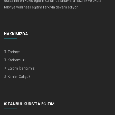
Bursa'nın en köklü eğitim kurumda sınavlara hazırlık ve okula
takviye yeni nesil eğitim farkıyla devam ediyor.
HAKKIMIZDA
Tarihçe
Kadromuz
Eğitim İçeriğimiz
Kimler Çalıştı?
İSTANBUL KURS’TA EĞITIM