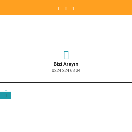
Bizi Arayın
0224 224 63 04
ETIKET:
YILDIRIM DERSHANE TAVSIYE