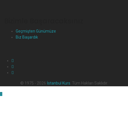
Bizimle Başaracaksınız
Geçmişten Günümüze
Biz Başardık
© 1975 - 2026
İstanbul Kurs
. Tüm Hakları Saklıdır.