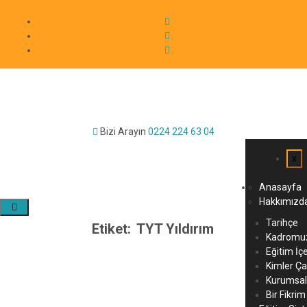
Bizi Arayın
0224 224 63 04
x
Anasayfa
Hakkımızd
Tarihçe
Etiket:
TYT Yıldırım
Kadromu
Eğitim İç
Kimler Çal
Kurumsal
Bir Fikrim