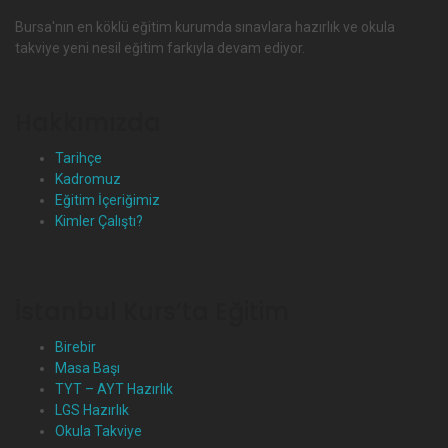
Bursa'nın en köklü eğitim kurumda sınavlara hazırlık ve okula
takviye yeni nesil eğitim farkıyla devam ediyor.
Hakkımızda
Tarihçe
Kadromuz
Eğitim İçeriğimiz
Kimler Çalıştı?
İstanbul Kurs’ta Eğitim
Birebir
Masa Başı
TYT – AYT Hazırlık
LGS Hazırlık
Okula Takviye