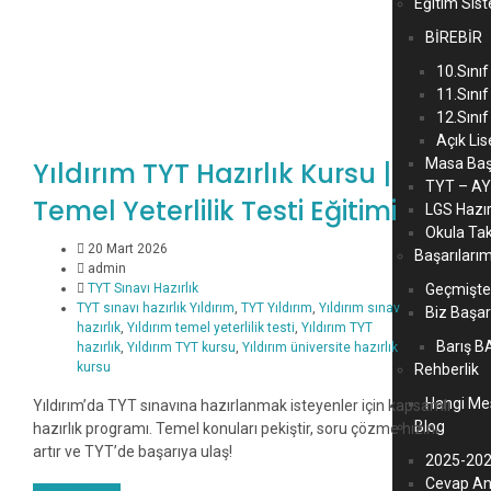
Eğitim Sis
BİREBİR
10.Sınıf
11.Sınıf
12.Sınıf
Açık Lis
Masa Baş
Yıldırım TYT Hazırlık Kursu |
TYT – AYT
Temel Yeterlilik Testi Eğitimi
LGS Hazır
Okula Ta
20 Mart 2026
Başarıları
admin
TYT Sınavı Hazırlık
Geçmişt
TYT sınavı hazırlık Yıldırım
,
TYT Yıldırım
,
Yıldırım sınav
Biz Başar
hazırlık
,
Yıldırım temel yeterlilik testi
,
Yıldırım TYT
Barış 
hazırlık
,
Yıldırım TYT kursu
,
Yıldırım üniversite hazırlık
kursu
Rehberlik
Hangi Me
Yıldırım’da TYT sınavına hazırlanmak isteyenler için kapsamlı
Blog
hazırlık programı. Temel konuları pekiştir, soru çözme hızını
artır ve TYT’de başarıya ulaş!
2025-202
Cevap An