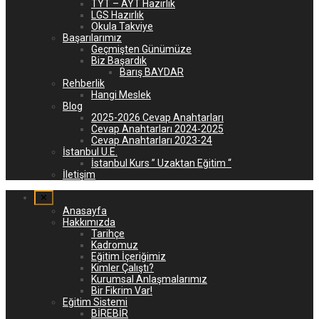
TYT – AYT Hazırlık
LGS Hazırlık
Okula Takviye
Başarılarımız
Geçmişten Günümüze
Biz Başardık
Barış BAYDAR
Rehberlik
Hangi Meslek
Blog
2025-2026 Cevap Anahtarları
Cevap Anahtarları 2024-2025
Cevap Anahtarları 2023-24
İstanbul U.E.
İstanbul Kurs ” Uzaktan Eğitim “
İletişim
✕
Anasayfa
Hakkımızda
Tarihçe
Kadromuz
Eğitim İçeriğimiz
Kimler Çalıştı?
Kurumsal Anlaşmalarımız
Bir Fikrim Var!
Eğitim Sistemi
BİREBİR