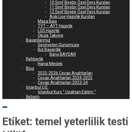
10.Sınıf Birebir Özel Ders Kursları
11.Sınıf Birebir Özel Ders Kursları
12.Sınıf Birebir Özel Ders Kursları
Açık Lise Hazırlık Kursları
Masa Başı
TYT – AYT Hazırlık
LGS Hazırlık
Okula Takviye
Başarılarımız
Geçmişten Günümüze
Biz Başardık
Barış BAYDAR
Rehberlik
Hangi Meslek
Blog
2025-2026 Cevap Anahtarları
Cevap Anahtarları 2024-2025
Cevap Anahtarları 2023-24
İstanbul U.E.
İstanbul Kurs ” Uzaktan Eğitim “
İletişim
Etiket:
temel yeterlilik testi