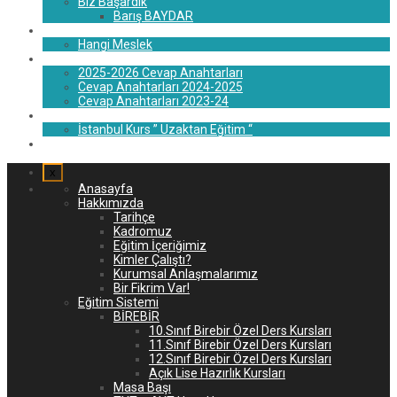
Biz Başardık
Barış BAYDAR
Rehberlik
Hangi Meslek
Blog
2025-2026 Cevap Anahtarları
Cevap Anahtarları 2024-2025
Cevap Anahtarları 2023-24
İstanbul U.E.
İstanbul Kurs ” Uzaktan Eğitim “
İletişim
x
Anasayfa
Hakkımızda
Tarihçe
Kadromuz
Eğitim İçeriğimiz
Kimler Çalıştı?
Kurumsal Anlaşmalarımız
Bir Fikrim Var!
Eğitim Sistemi
BİREBİR
10.Sınıf Birebir Özel Ders Kursları
11.Sınıf Birebir Özel Ders Kursları
12.Sınıf Birebir Özel Ders Kursları
Açık Lise Hazırlık Kursları
Masa Başı