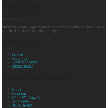
Telefon Hattı
0224 224 63 04
Bursa'nın en köklü eğitim kurumda sınavlara hazırlık ve okula takviye
yeni nesil eğitim farkıyla devam ediyor.
Hakkımızda
Tarihçe
Kadromuz
Eğitim İçeriğimiz
Kimler Çalıştı?
İstanbul Kurs’ta Eğitim
Birebir
Masa Başı
TYT – AYT Hazırlık
LGS Hazırlık
Okula Takviye