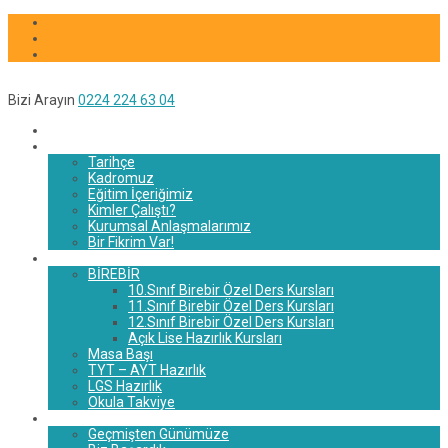
Bizi Arayın
0224 224 63 04
Anasayfa
Hakkımızda
Tarihçe
Kadromuz
Eğitim İçeriğimiz
Kimler Çalıştı?
Kurumsal Anlaşmalarımız
Bir Fikrim Var!
Eğitim Sistemi
BİREBİR
10.Sınıf Birebir Özel Ders Kursları
11.Sınıf Birebir Özel Ders Kursları
12.Sınıf Birebir Özel Ders Kursları
Açık Lise Hazırlık Kursları
Masa Başı
TYT – AYT Hazırlık
LGS Hazırlık
Okula Takviye
Başarılarımız
Geçmişten Günümüze