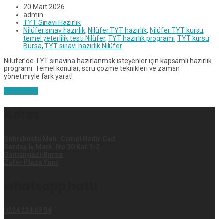
20 Mart 2026
admin
TYT Sınavı Hazırlık
Nilüfer sınav hazırlık
,
Nilüfer TYT hazırlık
,
Nilüfer TYT kursu
,
temel yeterlilik testi Nilüfer
,
TYT hazırlık programı
,
TYT kursu
Bursa
,
TYT sınavı hazırlık Nilüfer
Nilüfer’de TYT sınavına hazırlanmak isteyenler için kapsamlı hazırlık
programı. Temel konular, soru çözme teknikleri ve zaman
yönetimiyle fark yarat!
Read More
Adres
Şehreküstü Mah. Cemal Nadir Cad.
Sarıtaş İş Merk. No:30 Kat:1-2
Osmangazi/Bursa
Zafer Plaza Yanı
whatsapp hattı
0224 224 63 04