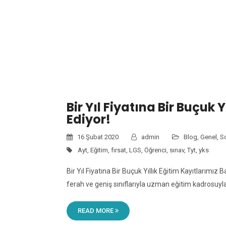
Bir Yıl Fiyatına Bir Buçuk
Ediyor!
16 Şubat 2020
admin
Blog
,
Genel
,
S
Ayt
,
Eğitim
,
fırsat
,
LGS
,
Öğrenci
,
sınav
,
Tyt
,
yks
Bir Yıl Fiyatına Bir Buçuk Yıllık Eğitim Kayıtlarımı
ferah ve geniş sınıflarıyla uzman eğitim kadrosu
READ MORE