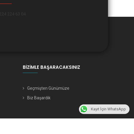
224 224 63 04
BIZIMLE BAŞARACAKSINIZ
Geçmişten Günümüze
Biz Başardık
Kayıt İçin WhatsApp