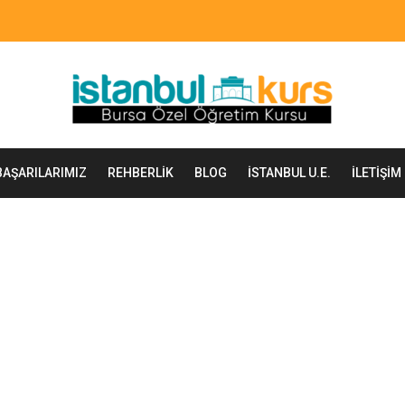
BAŞARILARIMIZ
REHBERLIK
BLOG
İSTANBUL U.E.
İLETIŞIM