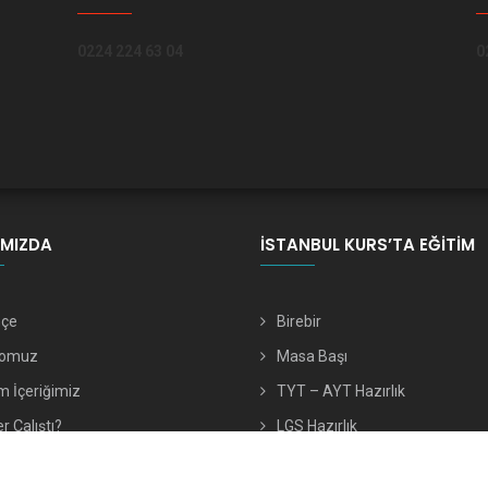
0224 224 63 04
0
IMIZDA
İSTANBUL KURS’TA EĞITIM
hçe
Birebir
romuz
Masa Başı
m İçeriğimiz
TYT – AYT Hazırlık
r Çalıştı?
LGS Hazırlık
Okula Takviye