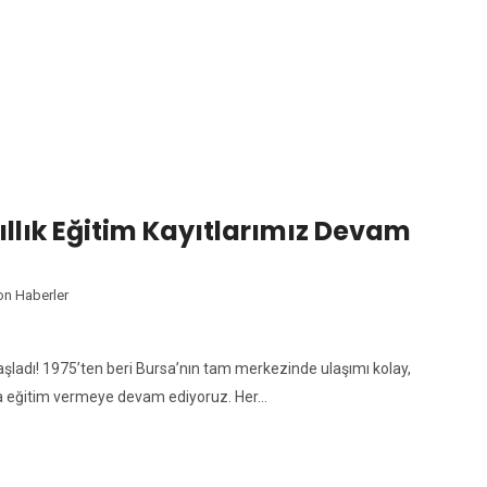
ETIKET:
FIRSAT
 Yıllık Eğitim Kayıtlarımız Devam
on Haberler
z Başladı! 1975’ten beri Bursa’nın tam merkezinde ulaşımı kolay,
yla eğitim vermeye devam ediyoruz. Her…