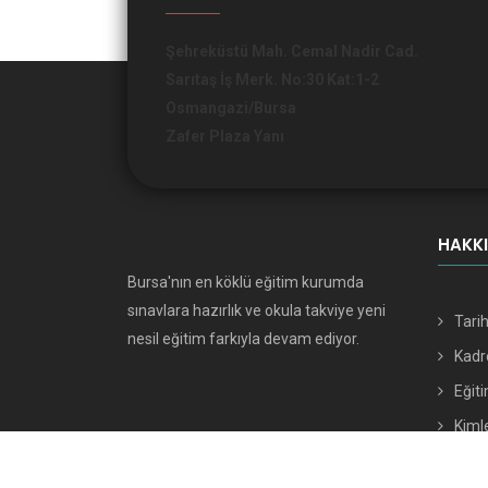
Şehreküstü Mah. Cemal Nadir Cad.
Sarıtaş İş Merk. No:30 Kat:1-2
Osmangazi/Bursa
Zafer Plaza Yanı
HAKK
Bursa'nın en köklü eğitim kurumda
sınavlara hazırlık ve okula takviye yeni
Tari
nesil eğitim farkıyla devam ediyor.
Kad
Eğiti
Kimle