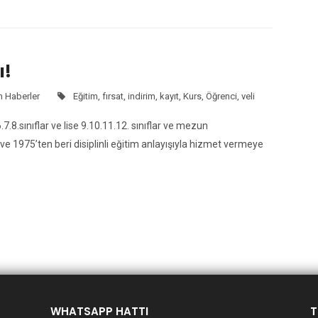
ı!
 Haberler
Eğitim
,
fırsat
,
indirim
,
kayıt
,
Kurs
,
Öğrenci
,
veli
.7.8.sınıflar ve lise 9.10.11.12. sınıflar ve mezun
 1975’ten beri disiplinli eğitim anlayışıyla hizmet vermeye
WHATSAPP HATTI
T