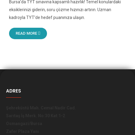
Bursa’da TYT sınavına kapsamlı hazırlık! Temel konulardaki
eksiklerinizi giderin, soru çözme hızınızı artırın. Uzman
kadroyla TYT’de hedef puanınıza ulaşın.
READ MORE
ADRES
Şehreküstü Mah. Cemal Nadir Cad.
Sarıtaş İş Merk. No:30 Kat:1-2
Osmangazi/Bursa
Zafer Plaza Yanı