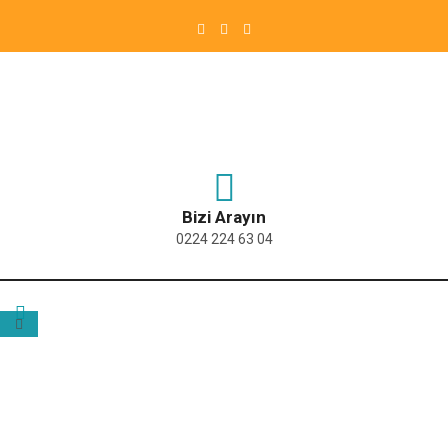
Bizi Arayın
0224 224 63 04
ETIKET:
BURSA TYT SINAVI