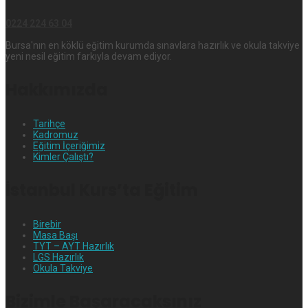
0224 224 63 04
Bursa'nın en köklü eğitim kurumda sınavlara hazırlık ve okula takviye
yeni nesil eğitim farkıyla devam ediyor.
Hakkımızda
Tarihçe
Kadromuz
Eğitim İçeriğimiz
Kimler Çalıştı?
İstanbul Kurs’ta Eğitim
Birebir
Masa Başı
TYT – AYT Hazırlık
LGS Hazırlık
Okula Takviye
Bizimle Başaracaksınız