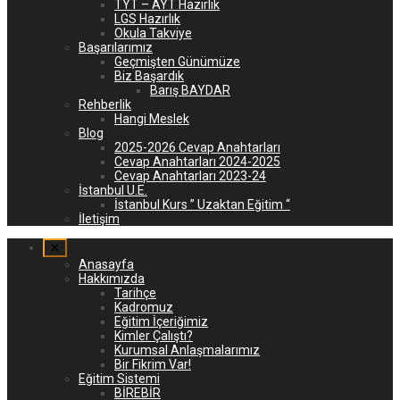
TYT – AYT Hazırlık
LGS Hazırlık
Okula Takviye
Başarılarımız
Geçmişten Günümüze
Biz Başardık
Barış BAYDAR
Rehberlik
Hangi Meslek
Blog
2025-2026 Cevap Anahtarları
Cevap Anahtarları 2024-2025
Cevap Anahtarları 2023-24
İstanbul U.E.
İstanbul Kurs ” Uzaktan Eğitim “
İletişim
✕
Anasayfa
Hakkımızda
Tarihçe
Kadromuz
Eğitim İçeriğimiz
Kimler Çalıştı?
Kurumsal Anlaşmalarımız
Bir Fikrim Var!
Eğitim Sistemi
BİREBİR