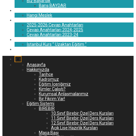
Biz Başardık
Barış BAYDAR
Rehberlik
Hangi Meslek
Blog
2025-2026 Cevap Anahtarları
Cevap Anahtarları 2024-2025
Cevap Anahtarları 2023-24
İstanbul U.E.
İstanbul Kurs ” Uzaktan Eğitim “
İletişim
x
Anasayfa
Hakkımızda
Tarihçe
Kadromuz
Eğitim İçeriğimiz
Kimler Çalıştı?
Kurumsal Anlaşmalarımız
Bir Fikrim Var!
Eğitim Sistemi
BİREBİR
10.Sınıf Birebir Özel Ders Kursları
11.Sınıf Birebir Özel Ders Kursları
12.Sınıf Birebir Özel Ders Kursları
Açık Lise Hazırlık Kursları
Masa Başı