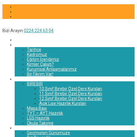
Bizi Arayın
0224 224 63 04
Anasayfa
Hakkımızda
Tarihçe
Kadromuz
Eğitim İçeriğimiz
Kimler Çalıştı?
Kurumsal Anlaşmalarımız
Bir Fikrim Var!
Eğitim Sistemi
BİREBİR
10.Sınıf Birebir Özel Ders Kursları
11.Sınıf Birebir Özel Ders Kursları
12.Sınıf Birebir Özel Ders Kursları
Açık Lise Hazırlık Kursları
Masa Başı
TYT – AYT Hazırlık
LGS Hazırlık
Okula Takviye
Başarılarımız
Geçmişten Günümüze