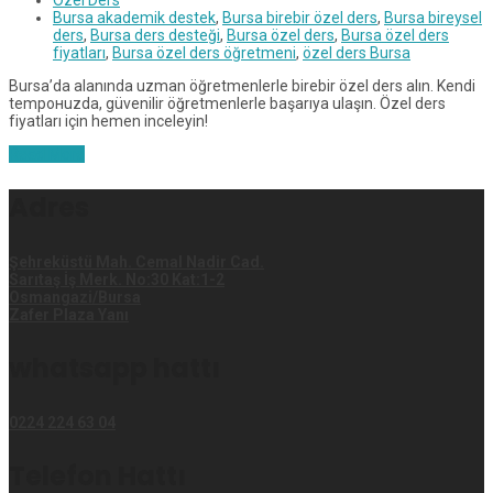
Özel Ders
Bursa akademik destek
,
Bursa birebir özel ders
,
Bursa bireysel
ders
,
Bursa ders desteği
,
Bursa özel ders
,
Bursa özel ders
fiyatları
,
Bursa özel ders öğretmeni
,
özel ders Bursa
Bursa’da alanında uzman öğretmenlerle birebir özel ders alın. Kendi
tempонuzda, güvenilir öğretmenlerle başarıya ulaşın. Özel ders
fiyatları için hemen inceleyin!
Read More
Adres
Şehreküstü Mah. Cemal Nadir Cad.
Sarıtaş İş Merk. No:30 Kat:1-2
Osmangazi/Bursa
Zafer Plaza Yanı
whatsapp hattı
0224 224 63 04
Telefon Hattı