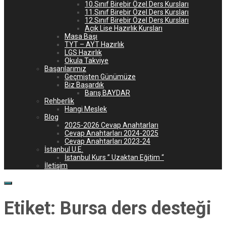
10.Sınıf Birebir Özel Ders Kursları
11.Sınıf Birebir Özel Ders Kursları
12.Sınıf Birebir Özel Ders Kursları
Açık Lise Hazırlık Kursları
Masa Başı
TYT – AYT Hazırlık
LGS Hazırlık
Okula Takviye
Başarılarımız
Geçmişten Günümüze
Biz Başardık
Barış BAYDAR
Rehberlik
Hangi Meslek
Blog
2025-2026 Cevap Anahtarları
Cevap Anahtarları 2024-2025
Cevap Anahtarları 2023-24
İstanbul U.E.
İstanbul Kurs ” Uzaktan Eğitim “
İletişim
Etiket:
Bursa ders desteği