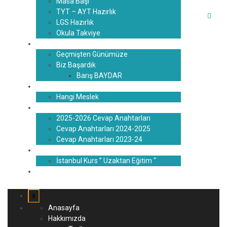
Masa Başı
TYT – AYT Hazırlık
LGS Hazırlık
Okula Takviye
Başarılarımız
Geçmişten Günümüze
Biz Başardık
Barış BAYDAR
Rehberlik
Hangi Meslek
Blog
2025-2026 Cevap Anahtarları
Cevap Anahtarları 2024-2025
Cevap Anahtarları 2023-24
İstanbul U.E.
İstanbul Kurs ” Uzaktan Eğitim “
İletişim
x
Anasayfa
Hakkımızda