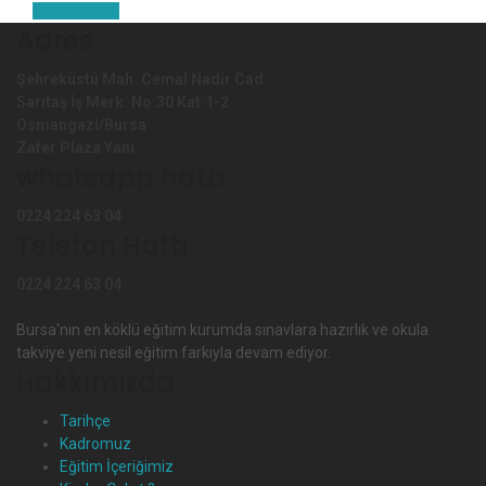
Read More
Adres
Şehreküstü Mah. Cemal Nadir Cad.
Sarıtaş İş Merk. No:30 Kat:1-2
Osmangazi/Bursa
Zafer Plaza Yanı
whatsapp hattı
0224 224 63 04
Telefon Hattı
0224 224 63 04
Bursa'nın en köklü eğitim kurumda sınavlara hazırlık ve okula
takviye yeni nesil eğitim farkıyla devam ediyor.
Hakkımızda
Tarihçe
Kadromuz
Eğitim İçeriğimiz