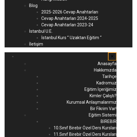
Blog
2025-2026 Cevap Anahtarları
Cevap Anahtarları 2024-2025
Cevap Anahtarları 2023-24
İstanbul U.E.
İstanbul Kurs ” Uzaktan Eğitim “
İletişim
✕
Anasayfa
Hakkımızda
Tarihçe
Kadromuz
Eğitim İçeriğimiz
Kimler Çalıştı?
Kurumsal Anlaşmalarımız
Bir Fikrim Var!
Eğitim Sistemi
BİREBİR
10.Sınıf Birebir Özel Ders Kursları
11.Sınıf Birebir Özel Ders Kursları