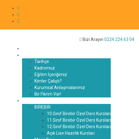
Bizi Arayın
0224 224 63 04
Anasayfa
Hakkımızda
Tarihçe
Kadromuz
Eğitim İçeriğimiz
Kimler Çalıştı?
Kurumsal Anlaşmalarımız
Bir Fikrim Var!
Eğitim Sistemi
BİREBİR
10.Sınıf Birebir Özel Ders Kursları
11.Sınıf Birebir Özel Ders Kursları
12.Sınıf Birebir Özel Ders Kursları
Açık Lise Hazırlık Kursları