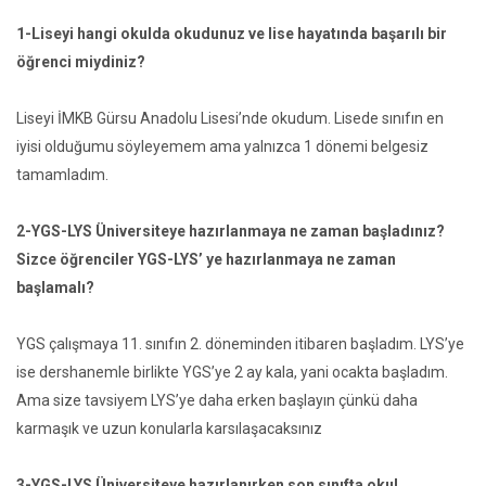
1-Liseyi hangi okulda okudunuz ve lise hayatında başarılı bir
öğrenci miydiniz?
Liseyi İMKB Gürsu Anadolu Lisesi’nde okudum. Lisede sınıfın en
iyisi olduğumu söyleyemem ama yalnızca 1 dönemi belgesiz
tamamladım.
2-YGS-LYS Üniversiteye hazırlanmaya ne zaman başladınız?
Sizce öğrenciler YGS-LYS’ ye hazırlanmaya ne zaman
başlamalı?
YGS çalışmaya 11. sınıfın 2. döneminden itibaren başladım. LYS’ye
ise dershanemle birlikte YGS’ye 2 ay kala, yani ocakta başladım.
Ama size tavsiyem LYS’ye daha erken başlayın çünkü daha
karmaşık ve uzun konularla karsılaşacaksınız
3-YGS-LYS Üniversiteye hazırlanırken son sınıfta okul