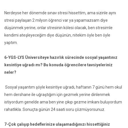
Nerdeyse her dönemde sınav stresi hissettim, ama sizinle aynı
stresi paylaşan 2 milyon öğrenci var ya yapamazsam diye
düşünmek yerine; onlar stresinin kölesi olacak, ben stresimle
kendimi ateşleyeceğim diye düşünün, nitekim öyle ben öyle
yaptım.
6-YGS-LYS Üniversiteye hazırlık sürecinde sosyal yaşantınız
kesintiye uğradı mı? Bu konuda öğrencilere tavsiyeleriniz
neler?
Sosyal yaşantım şöyle kesintiye uğradı, haftanın 7 günü hem okul
hem dershane ile uğraştığım için gezmek yerine dinlenmek
istiyordum genelde ama ben yine çıkıp gezme imkanı buluyordum
rahatlıkla. Sonuçta günün 24 saati soru çözmüyorsunuz.
7-Çok çalışıp hedeflerinize ulaşamadığınızı hissettiğiniz