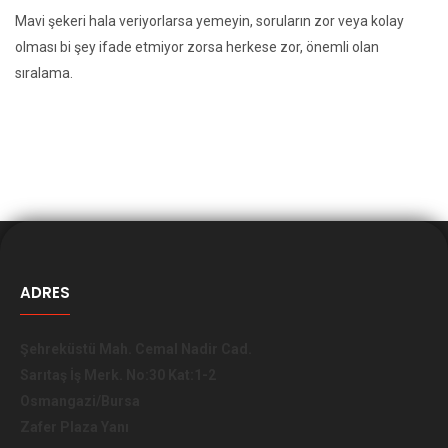
Mavi şekeri hala veriyorlarsa yemeyin, soruların zor veya kolay
olması bi şey ifade etmiyor zorsa herkese zor, önemli olan
sıralama.
ADRES
Şehreküstü Mah. Cemal Nadir Cad.
Sarıtaş İş Merk. No:30 Kat:1-2
Osmangazi/Bursa
Zafer Plaza Yanı