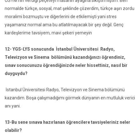
ÖSYM’nin verdiği peçeteyi masanın ayağına sıkıştırmıştım. Ben
normalde türkçe, sosyal, mat şeklinde çözerdim, türkçe aşırı zordu
moralimi bozmuştu ve diğerlerini de etkilemişti yani stres
yaşamanız normal ama bu atlatılmayacak bir şey değil. Genç
kardeşlerime tavsiyem, mavi şekeri yemeyin
12- YGS-LYS sonucunda İstanbul Üniversitesi Radyo,
Televizyon ve Sinema bölümünü kazandığınızı öğrendiniz,
sınav sonucunuzu öğrendiğinizde neler hissettiniz, nasıl bir
duyguydu?
İstanbul Üniversitesi Radyo, Televizyon ve Sinema bölümünü
kazandım. Boşa çalışmadığımı görmek dünyanın en mutluluk verici
anı yani.
13-Bu sene sınava hazırlanan öğrencilere tavsiyeleriniz neler
olabilir?