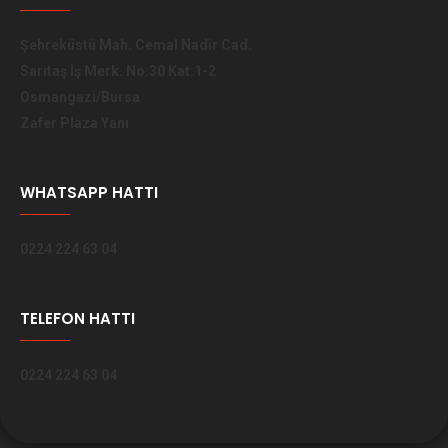
Şehreküstü Mah. Cemal Nadir Cad.
Sarıtaş İş Merk. No:30 Kat:1-2
Osmangazi/Bursa
Zafer Plaza Yanı
WHATSAPP HATTI
0224 224 63 04
TELEFON HATTI
0224 224 63 04