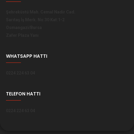
Şehreküstü Mah. Cemal Nadir Cad.
Sarıtaş İş Merk. No:30 Kat:1-2
Osmangazi/Bursa
Zafer Plaza Yanı
WHATSAPP HATTI
0224 224 63 04
TELEFON HATTI
0224 224 63 04