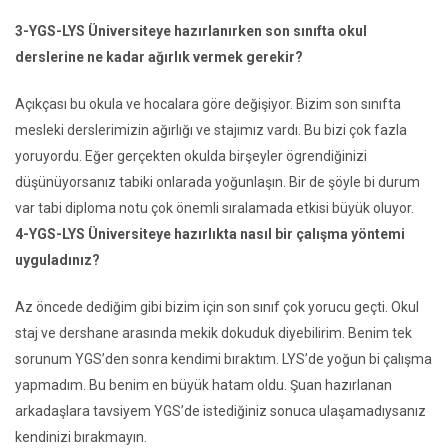
3-YGS-LYS Üniversiteye hazırlanırken son sınıfta okul
derslerine ne kadar ağırlık vermek gerekir?
Açıkçası bu okula ve hocalara göre değişiyor. Bizim son sınıfta
mesleki derslerimizin ağırlığı ve stajımız vardı. Bu bizi çok fazla
yoruyordu. Eğer gerçekten okulda birşeyler ögrendiğinizi
düşünüyorsanız tabiki onlarada yoğunlaşın. Bir de şöyle bi durum
var tabi diploma notu çok önemli sıralamada etkisi büyük oluyor.
4-YGS-LYS Üniversiteye hazırlıkta nasıl bir çalışma yöntemi
uyguladınız?
Az öncede dediğim gibi bizim için son sınıf çok yorucu geçti. Okul
staj ve dershane arasında mekik dokuduk diyebilirim. Benim tek
sorunum YGS’den sonra kendimi bıraktım. LYS’de yoğun bi çalışma
yapmadım. Bu benim en büyük hatam oldu. Şuan hazırlanan
arkadaşlara tavsiyem YGS’de istediğiniz sonuca ulaşamadıysanız
kendinizi bırakmayın.