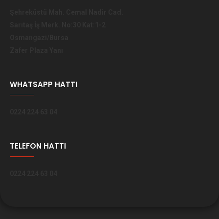
Şehreküstü Mah. Cemal Nadir Cad.
Sarıtaş İş Merk. No:30 Kat:1-2
Osmangazi/Bursa
Zafer Plaza Yanı
WHATSAPP HATTI
0224 224 63 04
TELEFON HATTI
0224 224 63 04