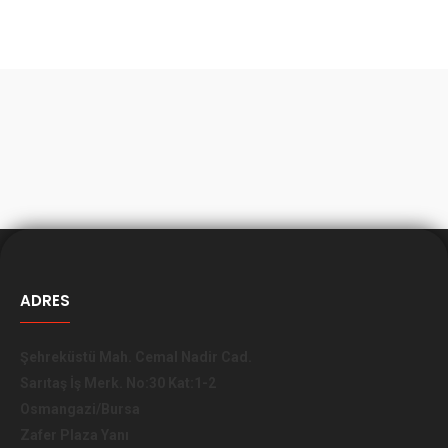
ADRES
Şehreküstü Mah. Cemal Nadir Cad.
Sarıtaş İş Merk. No:30 Kat:1-2
Osmangazi/Bursa
Zafer Plaza Yanı