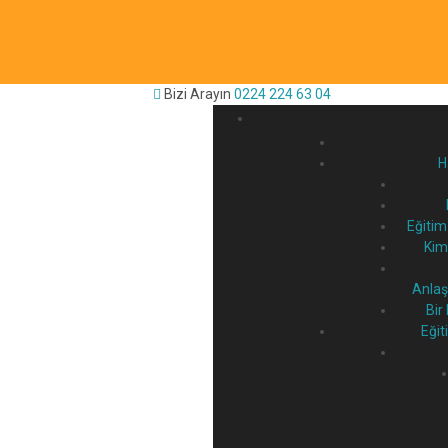
Bizi Arayın
0224 224 63 04
H
Eğitim
Kiml
Anlaş
Bir
Eğit