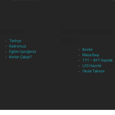
kımızda
İstanbul Kurs’ta
Eğitim
Tarihçe
Kadromuz
Birebir
Eğitim İçeriğimiz
Masa Başı
Kimler Çalıştı?
TYT – AYT Hazırlık
LGS Hazırlık
Okula Takviye