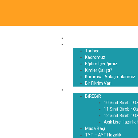
Anasayfa
Hakkımızda
Tarihçe
Kadromuz
Eğitim İçeriğimiz
Kimler Çalıştı?
Kurumsal Anlaşmalarımız
Bir Fikrim Var!
Eğitim Sistemi
BİREBİR
10.Sınıf Birebir Ö
11.Sınıf Birebir Ö
12.Sınıf Birebir Ö
Açık Lise Hazırlık 
Masa Başı
TYT – AYT Hazırlık