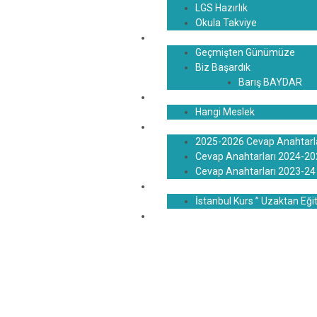
LGS Hazırlık
Okula Takviye
Başarılarımız
Geçmişten Günümüze
Biz Başardık
Barış BAYDAR
Rehberlik
Hangi Meslek
Blog
2025-2026 Cevap Anahtarl
Cevap Anahtarları 2024-2
Cevap Anahtarları 2023-24
İstanbul U.E.
İstanbul Kurs ” Uzaktan Eği
İletişim