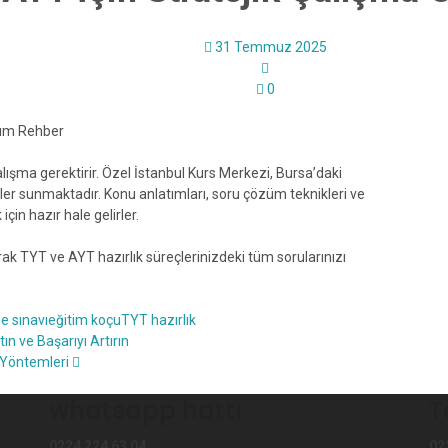
31 Temmuz 2025
0
dım Rehber
alışma gerektirir. Özel İstanbul Kurs Merkezi, Bursa’daki
ler sunmaktadır. Konu anlatımları, soru çözüm teknikleri ve
çin hazır hale gelirler.
rak TYT ve AYT hazırlık süreçlerinizdeki tüm sorularınızı
 sınavı
eğitim koçu
TYT hazırlık
n ve Başarıyı Artırın
k Yöntemleri
whatsapp hattı
T
0224 224 63 04
02