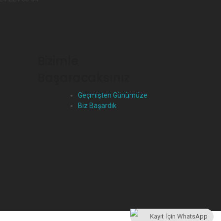
Bizimle
Başaracaksınız
Geçmişten Günümüze
Biz Başardık
Kayıt İçin WhatsApp