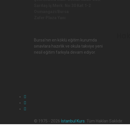
Sarıtaş İş Merk. No:30 Kat:1-2
Osmangazi/Bursa
Zafer Plaza Yanı
Hak
Bursa'nın en köklü eğitim kurumda
sınavlara hazırlık ve okula takviye yeni
nesil eğitim farkıyla devam ediyor.
© 1975 - 2026
İstanbul Kurs
. Tüm Hakları Saklıdır.