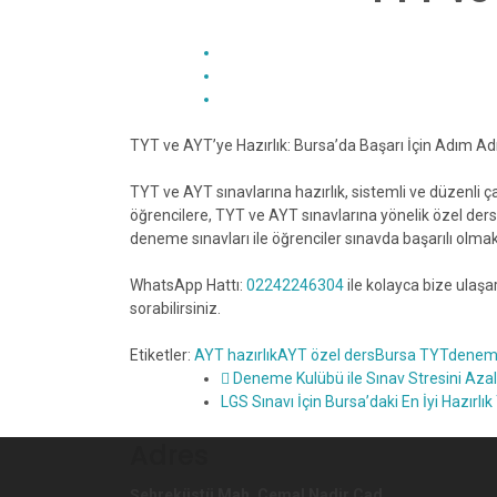
TYT ve AYT’ye Hazırlık: Bursa’da Başarı İçin Adım A
TYT ve AYT sınavlarına hazırlık, sistemli ve düzenli ç
öğrencilere, TYT ve AYT sınavlarına yönelik özel ders
deneme sınavları ile öğrenciler sınavda başarılı olmak i
WhatsApp Hattı:
02242246304
ile kolayca bize ulaşa
sorabilirsiniz.
Etiketler:
AYT hazırlık
AYT özel ders
Bursa TYT
deneme
Deneme Kulübü ile Sınav Stresini Azaltı
LGS Sınavı İçin Bursa’daki En İyi Hazırlı
Adres
Şehreküstü Mah. Cemal Nadir Cad.