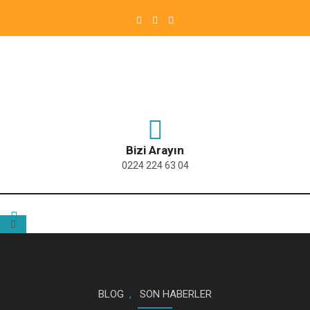
Bizi Arayın
0224 224 63 04
,
BLOG
SON HABERLER