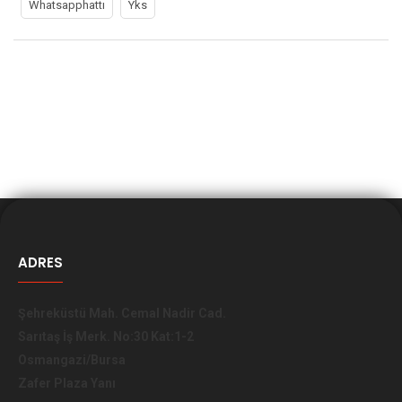
Whatsapphattı
Yks
ADRES
Şehreküstü Mah. Cemal Nadir Cad.
Sarıtaş İş Merk. No:30 Kat:1-2
Osmangazi/Bursa
Zafer Plaza Yanı