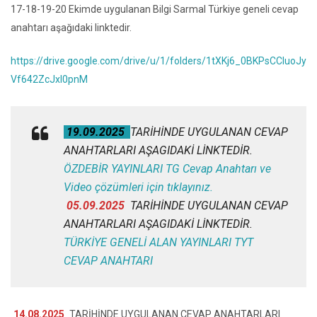
17-18-19-20 Ekimde uygulanan Bilgi Sarmal Türkiye geneli cevap
anahtarı aşağıdaki linktedir.
https://drive.google.com/drive/u/1/folders/1tXKj6_0BKPsCCluoJy
Vf642ZcJxI0pnM
19.09.2025
TARİHİNDE UYGULANAN CEVAP
ANAHTARLARI AŞAGIDAKİ LİNKTEDİR.
ÖZDEBİR YAYINLARI TG Cevap Anahtarı ve
Video çözümleri için tıklayınız.
05.09.2025
TARİHİNDE UYGULANAN CEVAP
ANAHTARLARI AŞAGIDAKİ LİNKTEDİR.
TÜRKİYE GENELİ ALAN YAYINLARI TYT
CEVAP ANAHTARI
14.08.2025
TARİHİNDE UYGULANAN CEVAP ANAHTARLARI