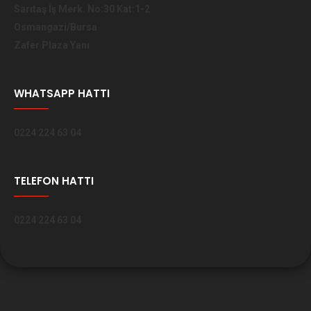
Sarıtaş İş Merk. No:30 Kat:1-2
Osmangazi/Bursa
Zafer Plaza Yanı
WHATSAPP HATTI
0224 224 63 04
TELEFON HATTI
0224 224 63 04