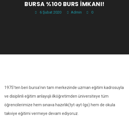
BURSA %100 BURS İMKANI!
6 Şubat 2020
Admin
0
1975’ten beri bursa’nın tam merkezinde uzman eğitim kadrosuyla
ve disiplinli eğitim anlayışlı ilköğretimden üniversiteye tüm
öğrencilerimize hem sınava hazırlık(tyt-ayt-lgs) hem de okula
takviye eğitimi vermeye devam ediyoruz.