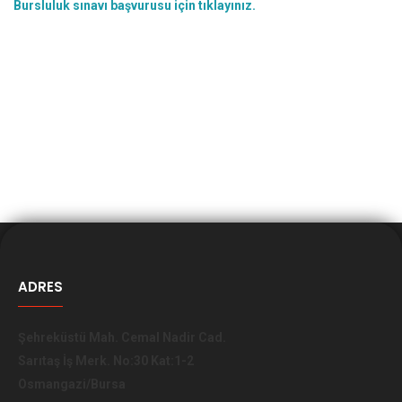
Bursluluk sınavı başvurusu için tıklayınız.
ADRES
Şehreküstü Mah. Cemal Nadir Cad.
Sarıtaş İş Merk. No:30 Kat:1-2
Osmangazi/Bursa