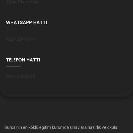
Zafer Plaza Yanı
WHATSAPP HATTI
0224 224 63 04
TELEFON HATTI
0224 224 63 04
Bursa'nın en köklü eğitim kurumda sınavlara hazırlık ve okula