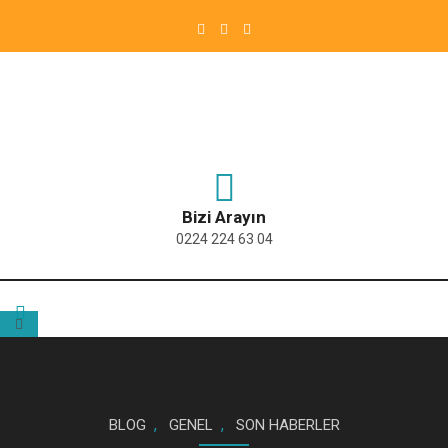
Bizi Arayın
0224 224 63 04
,
,
BLOG
GENEL
SON HABERLER